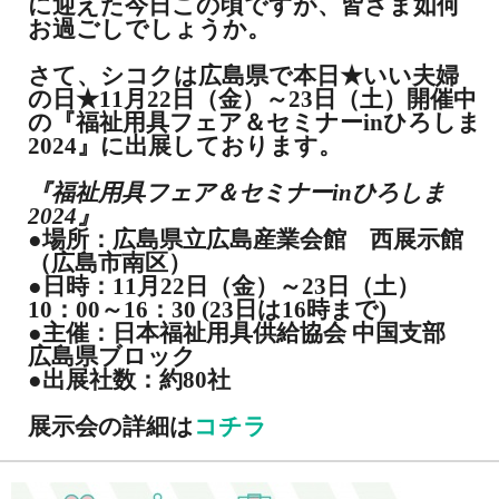
に迎えた今日この頃ですが、皆さま如何
お過ごしでしょうか。
さて、シコクは広島県で本日★いい夫婦
の日★11月22日（金）～23日（土）開催中
の『福祉用具フェア＆セミナーinひろしま
2024』に出展しております。
『福祉用具フェア＆セミナーinひろしま
2024』
●場所：広島県立広島産業会館 西展示館
（広島市南区）
●日時：11月22日（金）～23日（土）
10：00～16：30 (23日は16時まで)
●主催：日本福祉用具供給協会 中国支部
広島県ブロック
●出展社数：約80社
展示会の詳細は
コチラ