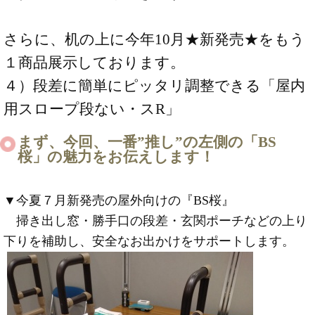
さらに、机の上に今年10月★新発売★をもう
１商品展示しております。
４）段差に簡単にピッタリ調整できる「屋内
用スロープ段ない・スR」
まず、今回、一番”推し”の左側の「BS
桜」の魅力をお伝えします！
▼今夏７月新発売の屋外向けの『BS桜』
掃き出し窓・勝手口の段差・玄関ポーチなどの上り
下りを補助し、安全なお出かけをサポートします。