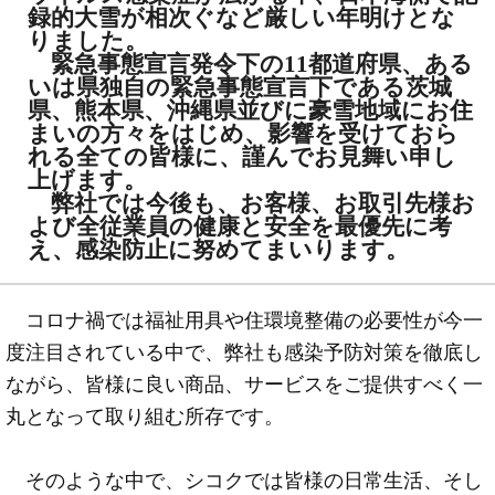
録的大雪が相次ぐなど厳しい年明けとな
りました。
緊急事態宣言発令下の11都道府県、ある
いは県独自の緊急事態宣言下である茨城
県、熊本県、沖縄県並びに豪雪地域にお住
まいの方々をはじめ、影響を受けておら
れる全ての皆様に、謹んでお見舞い申し
上げます。
弊社では今後も、お客様、お取引先様お
よび全従業員の健康と安全を最優先に考
え、感染防止に努めてまいります。
コロナ禍では福祉用具や住環境整備の必要性が今一
度注目されている中で、弊社も感染予防対策を徹底し
ながら、皆様に良い商品、サービスをご提供すべく一
丸となって取り組む所存です。
そのような中で、シコクでは皆様の日常生活、そし