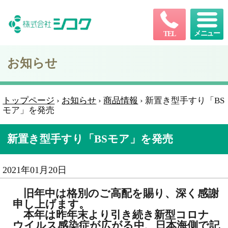
メニュー
TEL
お知らせ
トップページ
›
お知らせ
›
商品情報
›
新置き型手すり「BS
モア」を発売
新置き型手すり「BSモア」を発売
2021年01月20日
旧年中は格別のご高配を賜り、深く感謝
申し上げます。
本年は昨年末より引き続き新型コロナ
ウイルス感染症が広がる中、日本海側で記